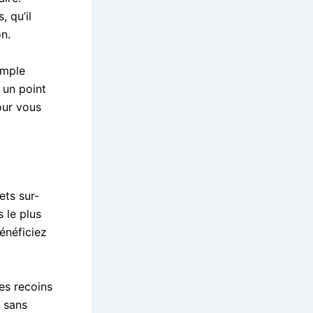
 qu’il
on.
imple
 un point
our vous
ets sur-
 le plus
énéficiez
es recoins
t sans