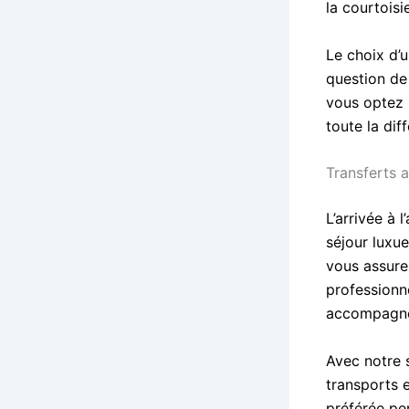
la courtois
Le choix d’
question de 
vous optez p
toute la dif
Transferts 
L’arrivée à
séjour luxu
vous assure
professionn
accompagner
Avec notre s
transports 
préférée pe