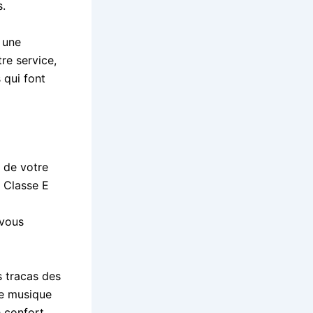
s.
 une
re service,
 qui font
 de votre
s Classe E
 vous
s tracas des
re musique
 confort.