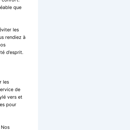
réable que
viter les
us rendiez à
nos
é d’esprit.
 les
service de
lé vers et
es pour
. Nos