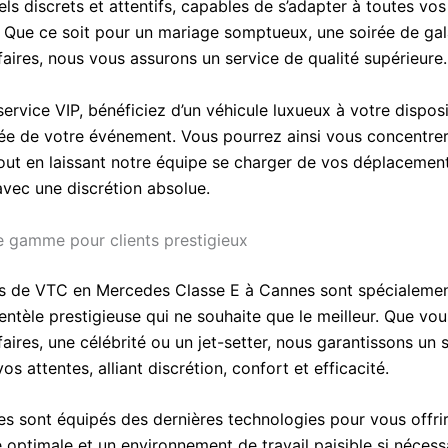
els discrets et attentifs, capables de s’adapter à toutes v
. Que ce soit pour un mariage somptueux, une soirée de ga
faires, nous vous assurons un service de qualité supérieure.
ervice VIP, bénéficiez d’un véhicule luxueux à votre dispos
rée de votre événement. Vous pourrez ainsi vous concentrer
 tout en laissant notre équipe se charger de vos déplacemen
avec une discrétion absolue.
 gamme pour clients prestigieux
s de VTC en Mercedes Classe E à Cannes sont spécialeme
entèle prestigieuse qui ne souhaite que le meilleur. Que vo
ires, une célébrité ou un jet-setter, nous garantissons un s
os attentes, alliant discrétion, confort et efficacité.
es sont équipés des dernières technologies pour vous offri
 optimale et un environnement de travail paisible si nécess