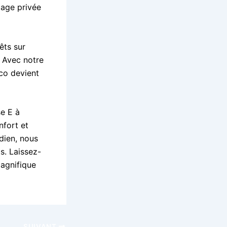
age privée
êts sur
 Avec notre
co devient
e E à
nfort et
dien, nous
s. Laissez-
agnifique
SUIVANT