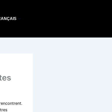
RANÇAIS
tes
 rencontrent.
tres