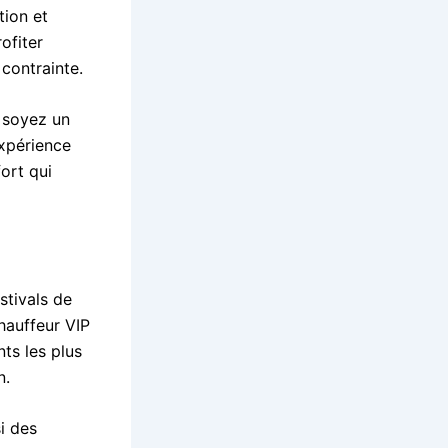
tion et
ofiter
contrainte.
s soyez un
expérience
ort qui
stivals de
hauffeur VIP
ts les plus
n.
i des