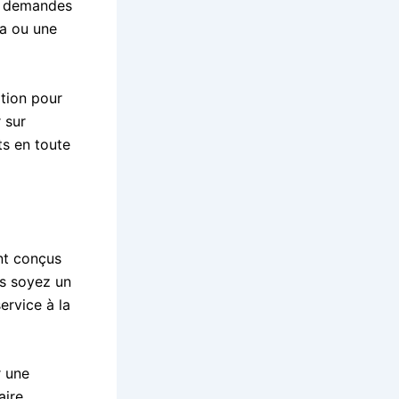
os demandes
la ou une
ition pour
 sur
ts en toute
nt conçus
us soyez un
ervice à la
r une
aire.