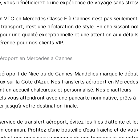
ie, vous bénéficierez d’une expérience de voyage sans stres
un VTC en Mercedes Classe E à Cannes n’est pas seulement
transport, c’est une déclaration de style. En choisissant not
our une qualité exceptionnelle et une attention aux détails
férence pour nos clients VIP.
aéroport en Mercedes à Cannes
 l’aéroport de Nice ou de Cannes-Mandelieu marque le début
eux sur la Côte d’Azur. Nos transferts aéroport en Mercede
nt un accueil chaleureux et personnalisé. Nos chauffeurs
els vous attendront avec une pancarte nominative, prêts à
 jusqu’à votre destination finale.
ervice de transfert aéroport, évitez les files d’attente et le
en commun. Profitez d’une bouteille d’eau fraîche et de vot
ndant que nous nous occupons de vos bagages et de votre