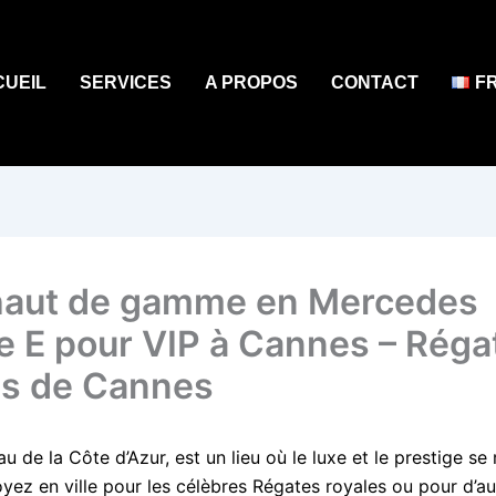
CUEIL
SERVICES
A PROPOS
CONTACT
F
aut de gamme en Mercedes
e E pour VIP à Cannes – Réga
es de Cannes
u de la Côte d’Azur, est un lieu où le luxe et le prestige se
yez en ville pour les célèbres Régates royales ou pour d’au