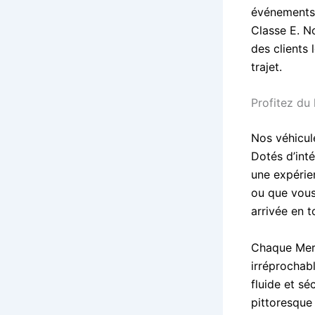
événements 
Classe E. N
des clients 
trajet.
Profitez du
Nos véhicul
Dotés d’int
une expérie
ou que vous
arrivée en t
Chaque Merc
irréprochab
fluide et s
pittoresque 