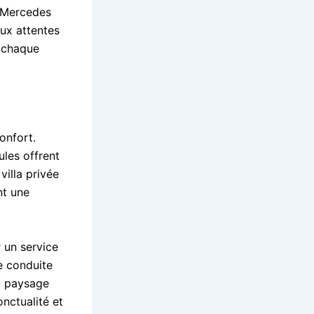
n Mercedes
ux attentes
à chaque
onfort.
ules offrent
illa privée
nt une
 un service
e conduite
du paysage
onctualité et