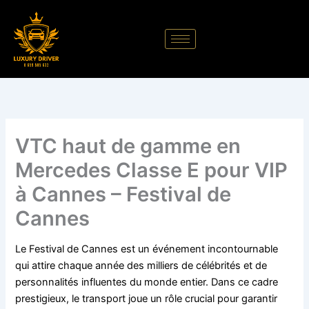
Aller
au
contenu
VTC haut de gamme en
Mercedes Classe E pour VIP
à Cannes – Festival de
Cannes
Le Festival de Cannes est un événement incontournable
qui attire chaque année des milliers de célébrités et de
personnalités influentes du monde entier. Dans ce cadre
prestigieux, le transport joue un rôle crucial pour garantir