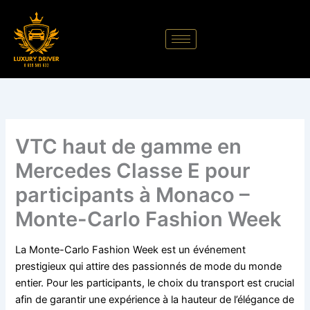
Aller
au
contenu
VTC haut de gamme en
Mercedes Classe E pour
participants à Monaco –
Monte-Carlo Fashion Week
La Monte-Carlo Fashion Week est un événement
prestigieux qui attire des passionnés de mode du monde
entier. Pour les participants, le choix du transport est crucial
afin de garantir une expérience à la hauteur de l’élégance de