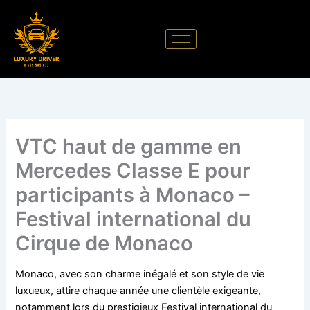
Aller
au
contenu
VTC haut de gamme en
Mercedes Classe E pour
participants à Monaco –
Festival international du
Cirque de Monaco
Monaco, avec son charme inégalé et son style de vie
luxueux, attire chaque année une clientèle exigeante,
notamment lors du prestigieux Festival international du