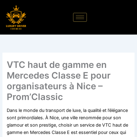
Aller
au
contenu
VTC haut de gamme en
Mercedes Classe E pour
organisateurs à Nice –
Prom’Classic
Dans le monde du transport de luxe, la qualité et l’élégance
sont primordiales. À Nice, une ville renommée pour son
glamour et son prestige, choisir un service de VTC haut de
gamme en Mercedes Classe E est essentiel pour ceux qui