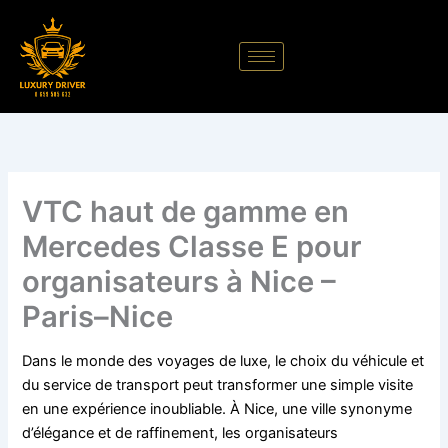
Aller
au
contenu
VTC haut de gamme en
Mercedes Classe E pour
organisateurs à Nice –
Paris–Nice
Dans le monde des voyages de luxe, le choix du véhicule et
du service de transport peut transformer une simple visite
en une expérience inoubliable. À Nice, une ville synonyme
d’élégance et de raffinement, les organisateurs