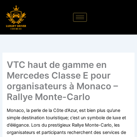
Aller
au
contenu
VTC haut de gamme en
Mercedes Classe E pour
organisateurs à Monaco –
Rallye Monte-Carlo
Monaco, la perle de la Côte d’Azur, est bien plus qu’une
simple destination touristique; c’est un symbole de luxe et
d’élégance. Lors du prestigieux Rallye Monte-Carlo, les
organisateurs et participants recherchent des services de