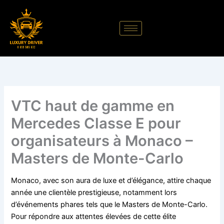
Aller
au
contenu
VTC haut de gamme en
Mercedes Classe E pour
organisateurs à Monaco –
Masters de Monte-Carlo
Monaco, avec son aura de luxe et d’élégance, attire chaque
année une clientèle prestigieuse, notamment lors
d’événements phares tels que le Masters de Monte-Carlo.
Pour répondre aux attentes élevées de cette élite