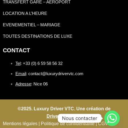
TRANSFERT GARE – AEROPORT
LOCATION A L’HEURE
EVENEMENTIEL – MARIAGE
TOUTES DESTINATIONS DE LUXE
CONTACT
Tel
: +33 (0) 6 59 58 56 32
Email
: contact@luxurydrivervtc.com
Adresse
: Nice 06
©2025. Luxury Driver VTC. Une création de
Driverconnect.fr
Nous contacter
Mentions légales |
Politique de confidentialité |
CGV