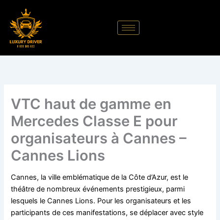
Aller
au
contenu
VTC haut de gamme en
Mercedes Classe E pour
organisateurs à Cannes –
Cannes Lions
Cannes, la ville emblématique de la Côte d’Azur, est le
théâtre de nombreux événements prestigieux, parmi
lesquels le Cannes Lions. Pour les organisateurs et les
participants de ces manifestations, se déplacer avec style