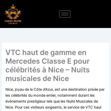
Aller
au
contenu
VTC haut de gamme en
Mercedes Classe E pour
célébrités à Nice – Nuits
musicales de Nice
Nice, joyau de la Côte d’Azur, est une destination prisée par
les célébrités du monde entier, notamment durant les
événements prestigieux tels que les Nuits Musicales de
Nice. Pour ces visiteurs exigeants, le service de VTC haut