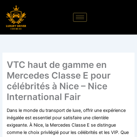
Aller
au
contenu
VTC haut de gamme en
Mercedes Classe E pour
célébrités à Nice – Nice
International Fair
Dans le monde du transport de luxe, offrir une expérience
inégalée est essentiel pour satisfaire une clientèle
exigeante. À Nice, la Mercedes Classe E se distingue
comme le choix privilégié pour les célébrités et les VIP. Que