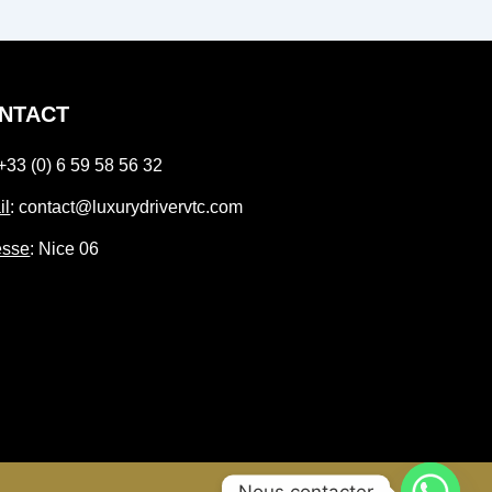
NTACT
 +33 (0) 6 59 58 56 32
il
: contact@luxurydrivervtc.com
esse
: Nice 06
Nous contacter