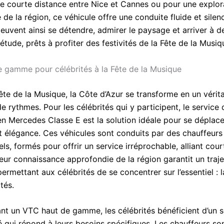
ne courte distance entre Nice et Cannes ou pour une explor
de la région, ce véhicule offre une conduite fluide et silen
euvent ainsi se détendre, admirer le paysage et arriver à d
étude, prêts à profiter des festivités de la Fête de la Musiq
 gamme pour célébrités à la Fête de la Musique
ête de la Musique, la Côte d’Azur se transforme en un vérita
e rythmes. Pour les célébrités qui y participent, le servic
 Mercedes Classe E est la solution idéale pour se déplac
et élégance. Ces véhicules sont conduits par des chauffeurs
ls, formés pour offrir un service irréprochable, alliant cour
Leur connaissance approfondie de la région garantit un traj
rmettant aux célébrités de se concentrer sur l’essentiel : 
ités.
ant un VTC haut de gamme, les célébrités bénéficient d’un s
é qui répond à leurs besoins spécifiques. Les chauffeurs so