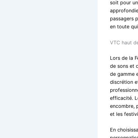
soit pour u
approfondie 
passagers p
en toute qui
VTC haut de
Lors de la F
de sons et d
de gamme en
discrétion 
professionne
efficacité. 
encombre, pe
et les festiv
En choisiss
personnalis