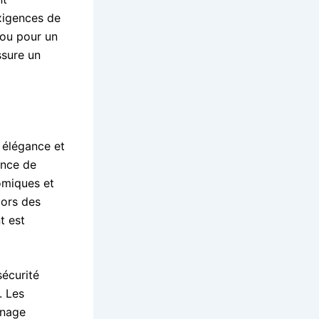
exigences de
 ou pour un
ssure un
 élégance et
ence de
omiques et
lors des
t est
sécurité
. Les
inage