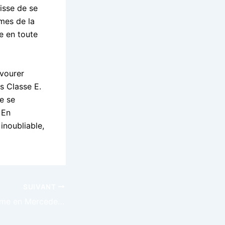
isse de se
mes de la
e en toute
avourer
s Classe E.
e se
 En
inoubliable,
SUIVANT
VTC haut de gamme en Mercedes Classe E pour invités à Côte d’Azur – Fête de la Musique