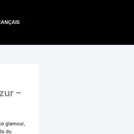
RANÇAIS
zur –
ce glamour,
tés du