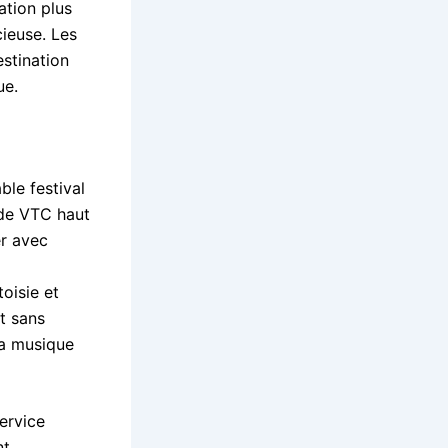
ation plus
cieuse. Les
estination
ue.
ble festival
e de VTC haut
er avec
toisie et
et sans
la musique
ervice
nt