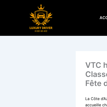
Aller
au
contenu
AC
VTC h
Class
Fête 
La Côte d’A
accueille ch