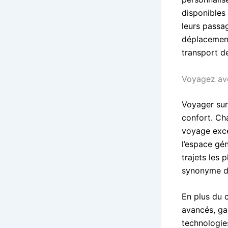
disponibles 
leurs passag
déplacement
transport de
Voyagez ave
Voyager sur
confort. Ch
voyage exce
l’espace gé
trajets les
synonyme de
En plus du 
avancés, gar
technologies