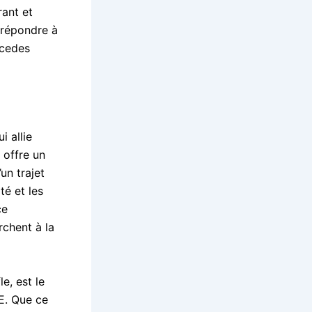
rant et
 répondre à
rcedes
 allie
 offre un
un trajet
té et les
ce
rchent à la
e, est le
E. Que ce