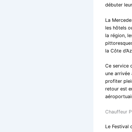
débuter leu
La Mercedes
les hôtels 
la région, l
pittoresque
la Côte d’Az
Ce service 
une arrivée 
profiter pl
retour est 
aéroportuai
Chauffeur P
Le Festival