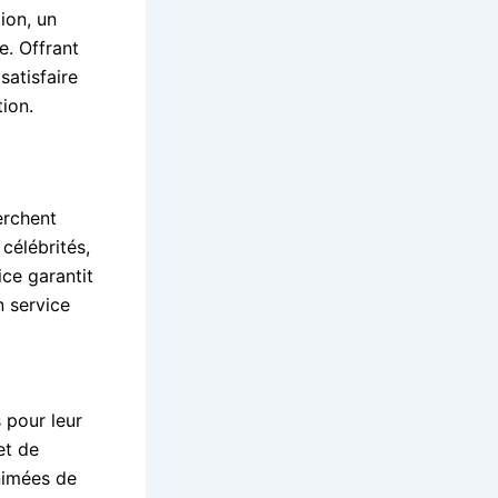
ion, un
. Offrant
satisfaire
ion.
erchent
 célébrités,
ice garantit
n service
 pour leur
et de
animées de