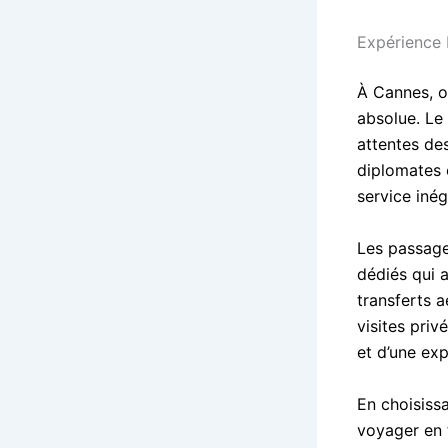
Expérience 
À Cannes, o
absolue. Le
attentes des
diplomates 
service inég
Les passage
dédiés qui a
transferts 
visites priv
et d’une ex
En choisiss
voyager en t