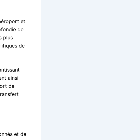
aéroport et
ofondie de
s plus
ifiques de
antissant
nt ainsi
port de
ransfert
onnés et de