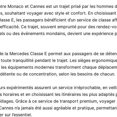
ntre Monaco et Cannes est un trajet prisé par les hommes d’
és, souhaitant voyager avec style et confort. En choisissant
sse E, les passagers bénéficient d’un service de classe aff
t efficacité. Ce trajet, souvent emprunté pour des rendez-v
els ou des événements mondains, devient une expérience pl
de la Mercedes Classe E permet aux passagers de se déten
n toute tranquillité pendant le trajet. Les sièges ergonomique
 les équipements modernes transforment chaque déplacem
étente ou de concentration, selon les besoins de chacun.
rs expérimentés assurent un service irréprochable, en veill
s horaires et en choisissant les itinéraires les plus adaptés 
illages. Grâce à ce service de transport premium, voyager 
annes n’a jamais été aussi agréable et pratique, permettan
r sur l’essentiel.