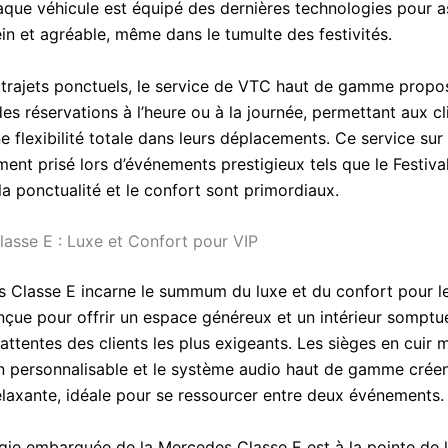
que véhicule est équipé des dernières technologies pour a
in et agréable, même dans le tumulte des festivités.
 trajets ponctuels, le service de VTC haut de gamme propo
s réservations à l’heure ou à la journée, permettant aux cl
ne flexibilité totale dans leurs déplacements. Ce service su
ment prisé lors d’événements prestigieux tels que le Festiva
a ponctualité et le confort sont primordiaux.
asse E : Luxe et Confort pour VIP
 Classe E incarne le summum du luxe et du confort pour le
çue pour offrir un espace généreux et un intérieur somptue
ttentes des clients les plus exigeants. Les sièges en cuir m
on personnalisable et le système audio haut de gamme crée
laxante, idéale pour se ressourcer entre deux événements.
gie embarquée de la Mercedes Classe E est à la pointe de l