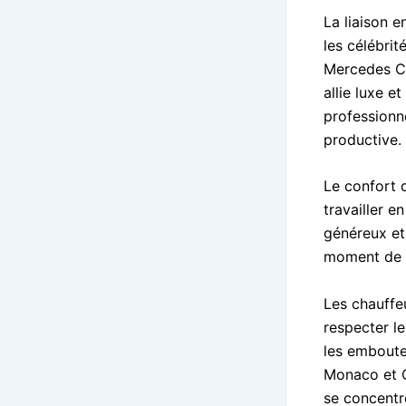
La liaison e
les célébrit
Mercedes Cla
allie luxe e
professionn
productive.
Le confort 
travailler e
généreux et
moment de d
Les chauffeu
respecter le
les emboute
Monaco et C
se concentre