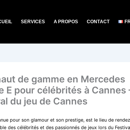
CUEIL
SERVICES
A PROPOS
CONTACT
F
aut de gamme en Mercedes
e E pour célébrités à Cannes 
val du jeu de Cannes
nue pour son glamour et son prestige, est le lieu de rende
ble des célébrités et des passionnés de jeux lors du Festiv