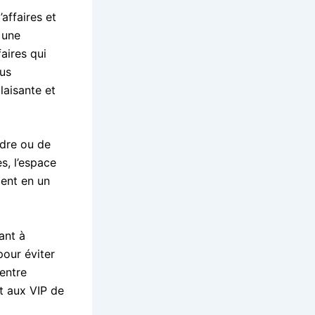
affaires et
 une
aires qui
ous
aisante et
dre ou de
s, l’espace
ent en un
ant à
pour éviter
entre
t aux VIP de