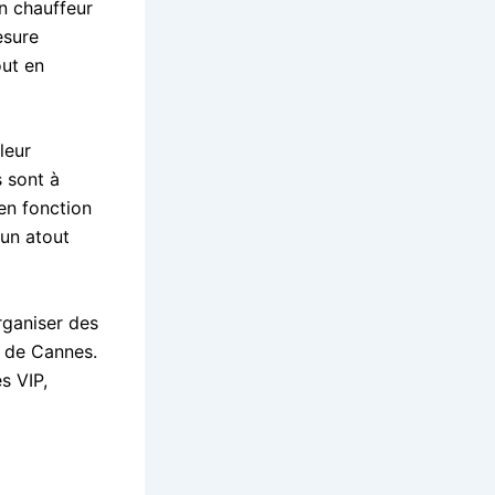
un chauffeur
esure
out en
leur
s sont à
 en fonction
 un atout
organiser des
e de Cannes.
s VIP,