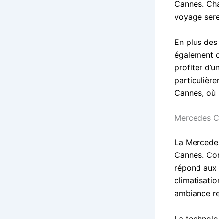
Cannes. Cha
voyage sere
En plus des
également de
profiter d’u
particulière
Cannes, où l
Mercedes Cl
La Mercedes
Cannes. Con
répond aux a
climatisati
ambiance re
La technolo