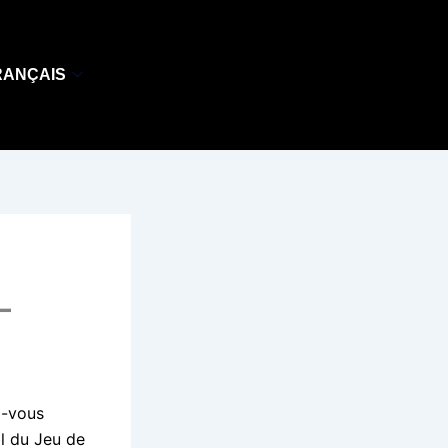
RANÇAIS
–
z-vous
al du Jeu de