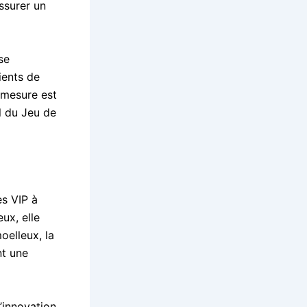
ssurer un
se
ients de
r mesure est
l du Jeu de
s VIP à
ux, elle
oelleux, la
nt une
’innovation,