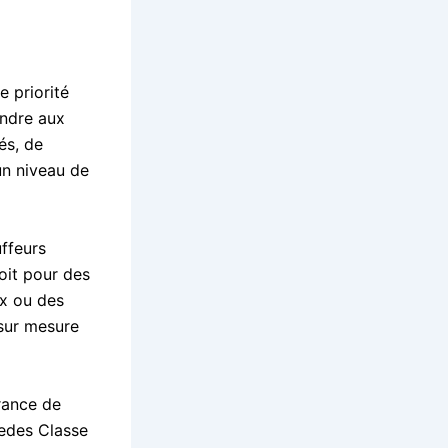
e priorité
ondre aux
és, de
un niveau de
ffeurs
soit pour des
ux ou des
 sur mesure
rance de
cedes Classe