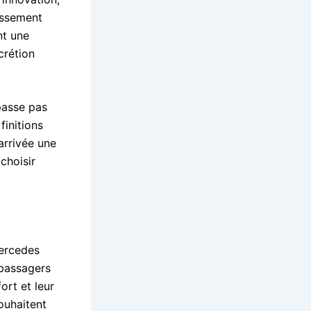
issement
nt une
crétion
passe pas
finitions
arrivée une
choisir
Mercedes
 passagers
ort et leur
ouhaitent