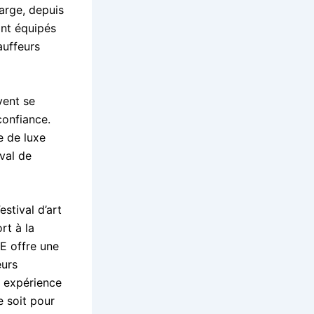
arge, depuis
sont équipés
auffeurs
vent se
confiance.
e de luxe
val de
estival d’art
rt à la
E offre une
eurs
e expérience
e soit pour