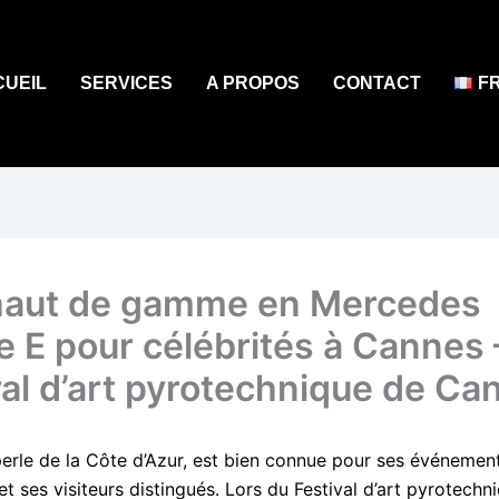
CUEIL
SERVICES
A PROPOS
CONTACT
F
aut de gamme en Mercedes
e E pour célébrités à Cannes 
val d’art pyrotechnique de Ca
perle de la Côte d’Azur, est bien connue pour ses événemen
et ses visiteurs distingués. Lors du Festival d’art pyrotechn