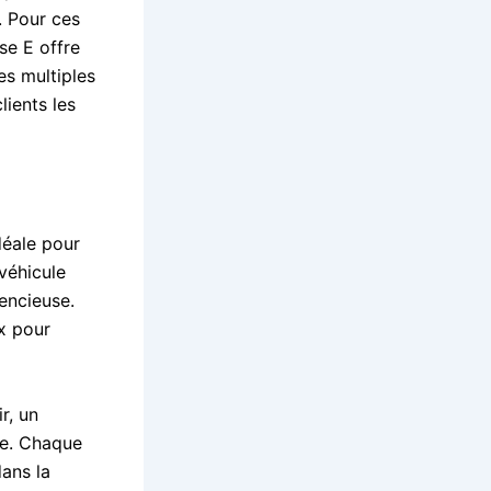
. Pour ces
se E offre
es multiples
lients les
déale pour
véhicule
lencieuse.
x pour
r, un
le. Chaque
dans la