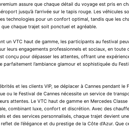
premium assure que chaque détail du voyage est pris en ch
l’aéroport jusqu’à l’arrivée sur le tapis rouge. Les véhicules 
res technologies pour un confort optimal, tandis que les ch
e que chaque trajet soit ponctuel et agréable.
ant un VTC haut de gamme, les participants au festival peu
sur leurs engagements professionnels et sociaux, en toute 
est conçu pour dépasser les attentes, offrant une expérienc
e parfaitement l’ambiance glamour et sophistiquée du Festi
ébrités et les clients VIP, se déplacer à Cannes pendant le F
ue ou le Festival de Cannes nécessite un service de transpo
leurs attentes. Le VTC haut de gamme en Mercedes Classe 
ale, combinant luxe, confort et discrétion. Avec des chauff
els et des services personnalisés, chaque trajet devient un
eflet de l’élégance et du prestige de la Côte d’Azur. Que c