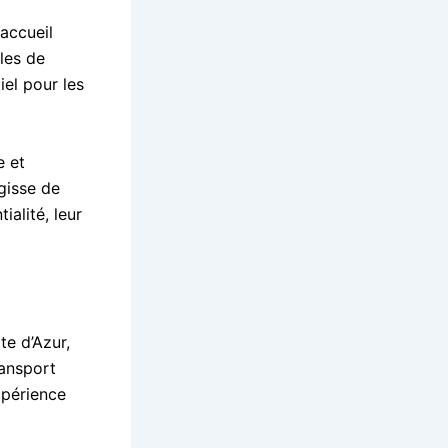
accueil
bles de
iel pour les
e et
agisse de
ialité, leur
e d’Azur,
ransport
périence