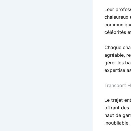
Leur profes
chaleureux e
communiquer 
célébrités e
Chaque chau
agréable, re
gérer les ba
expertise as
Transport 
Le trajet e
offrant des
haut de ga
inoubliable,