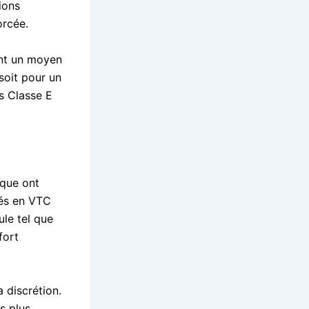
ions
orcée.
ent un moyen
soit pour un
s Classe E
ique ont
vés en VTC
le tel que
fort
a discrétion.
s plus