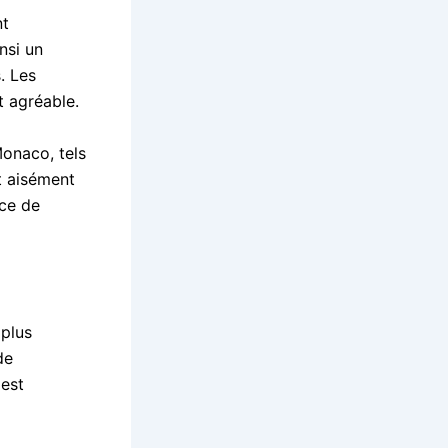
nt
nsi un
. Les
t agréable.
Monaco, tels
t aisément
ice de
 plus
de
 est