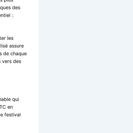
piques des
tiel :
ter les
lisé assure
es de chaque
s vers des
nable qui
VTC en
e festival