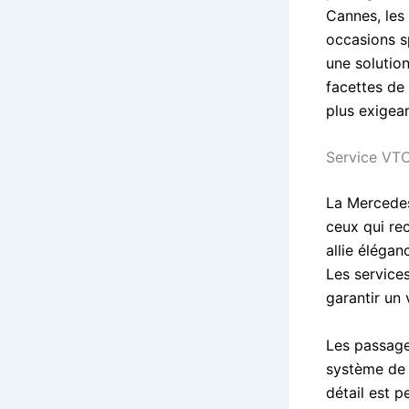
Cannes, les 
occasions s
une solution
facettes de
plus exigean
Service VT
La Mercedes
ceux qui re
allie élégan
Les service
garantir un
Les passager
système de 
détail est 