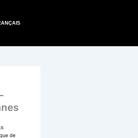
RANÇAIS
–
nnes
ts
ique de