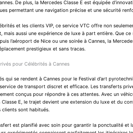
annes. De plus, la Mercedes Classe E est équipée d’innovat
ues permettant une navigation précise et une sécurité renf
ébrités et les clients VIP, ce service VTC offre non seulem
, mais aussi une expérience de luxe à part entière. Que ce 
epuis l’aéroport de Nice ou une soirée à Cannes, la Mercede
éplacement prestigieux et sans tracas.
Privés pour Célébrités à Cannes
és qui se rendent à Cannes pour le Festival d’art pyrotechn
service de transport discret et efficace. Les transferts pri
lement conçus pour répondre à ces attentes. Avec un véhicu
Classe E, le trajet devient une extension du luxe et du con
 clients sont habitués.
fert est planifié avec soin pour garantir la ponctualité et l
rs expérimentés connaissent parfaitement les itinéraires le