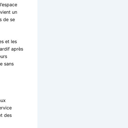
l’espace
vient un
s de se
es et les
ardif après
eurs
ce sans
aux
ervice
et des