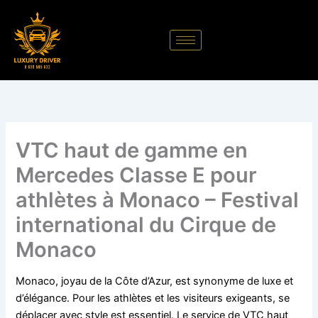
Aller
au
contenu
VTC haut de gamme en
Mercedes Classe E pour
athlètes à Monaco – Festival
international du Cirque de
Monaco
Monaco, joyau de la Côte d’Azur, est synonyme de luxe et
d’élégance. Pour les athlètes et les visiteurs exigeants, se
déplacer avec style est essentiel. Le service de VTC haut