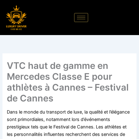
Aller
au
contenu
VTC haut de gamme en
Mercedes Classe E pour
athlètes à Cannes – Festival
de Cannes
Dans le monde du transport de luxe, la qualité et l’élégance
sont primordiales, notamment lors d’événements
prestigieux tels que le Festival de Cannes. Les athlètes et
les personnalités influentes recherchent des services de