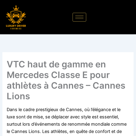
Aller
au
contenu
VTC haut de gamme en
Mercedes Classe E pour
athlètes à Cannes – Cannes
Lions
Dans le cadre prestigieux de Cannes, où l’élégance et le
luxe sont de mise, se déplacer avec style est essentiel,
surtout lors d’événements de renommée mondiale comme
le Cannes Lions. Les athlètes, en quête de confort et de