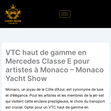
Aller
au
contenu
VTC haut de gamme en
Mercedes Classe E pour
artistes à Monaco – Monaco
Yacht Show
Monaco, un joyau de la Côte d’Azur, est synonyme de luxe
et d’élégance. Pour les artistes et les membres de la jet-set
qui visitent cette enclave prestigieuse, le choix du transport
est crucial. Opter pour un VTC haut de gamme en