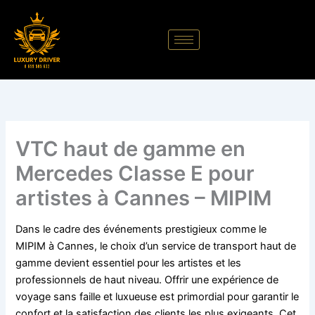
Aller
au
contenu
VTC haut de gamme en
Mercedes Classe E pour
artistes à Cannes – MIPIM
Dans le cadre des événements prestigieux comme le
MIPIM à Cannes, le choix d’un service de transport haut de
gamme devient essentiel pour les artistes et les
professionnels de haut niveau. Offrir une expérience de
voyage sans faille et luxueuse est primordial pour garantir le
confort et la satisfaction des clients les plus exigeants. Cet