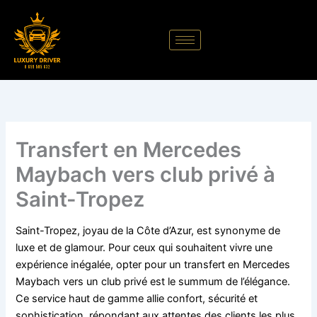
Aller
au
contenu
Transfert en Mercedes
Maybach vers club privé à
Saint-Tropez
Saint-Tropez, joyau de la Côte d’Azur, est synonyme de
luxe et de glamour. Pour ceux qui souhaitent vivre une
expérience inégalée, opter pour un transfert en Mercedes
Maybach vers un club privé est le summum de l’élégance.
Ce service haut de gamme allie confort, sécurité et
sophistication, répondant aux attentes des clients les plus