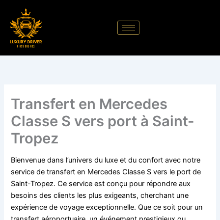
Aller
au
contenu
Transfert en Mercedes
Classe S vers port à Saint-
Tropez
Bienvenue dans l’univers du luxe et du confort avec notre
service de transfert en Mercedes Classe S vers le port de
Saint-Tropez. Ce service est conçu pour répondre aux
besoins des clients les plus exigeants, cherchant une
expérience de voyage exceptionnelle. Que ce soit pour un
transfert aéroportuaire, un événement prestigieux ou