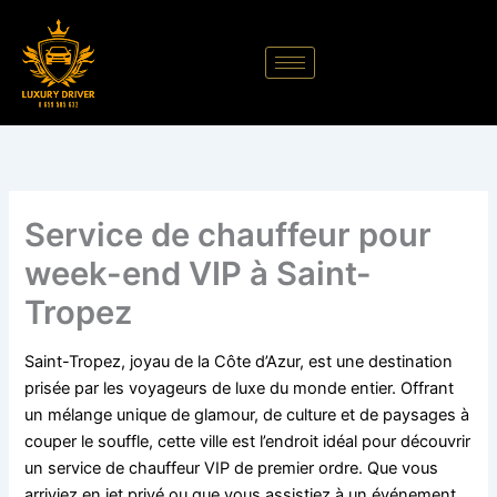
Aller
au
contenu
Service de chauffeur pour
week-end VIP à Saint-
Tropez
Saint-Tropez, joyau de la Côte d’Azur, est une destination
prisée par les voyageurs de luxe du monde entier. Offrant
un mélange unique de glamour, de culture et de paysages à
couper le souffle, cette ville est l’endroit idéal pour découvrir
un service de chauffeur VIP de premier ordre. Que vous
arriviez en jet privé ou que vous assistiez à un événement