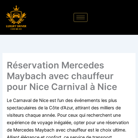
Aller
au
contenu
Réservation Mercedes
Maybach avec chauffeur
pour Nice Carnival à Nice
Le Carnaval de Nice est l’un des événements les plus
spectaculaires de la Côte d’Azur, attirant des milliers de
visiteurs chaque année. Pour ceux qui recherchent une
expérience de voyage inégalée, opter pour une réservation
de Mercedes Maybach avec chauffeur est le choix ultime.
Alliant élégance et confort, ce service de transport