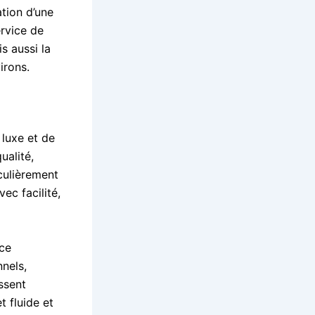
ation d’une
ervice de
s aussi la
irons.
luxe et de
ualité,
culièrement
ec facilité,
ice
nnels,
ssent
t fluide et