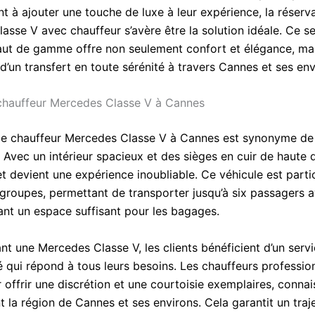
t à ajouter une touche de luxe à leur expérience, la réserv
asse V avec chauffeur s’avère être la solution idéale. Ce s
aut de gamme offre non seulement confort et élégance, mai
’un transfert en toute sérénité à travers Cannes et ses env
chauffeur Mercedes Classe V à Cannes
de chauffeur Mercedes Classe V à Cannes est synonyme de 
 Avec un intérieur spacieux et des sièges en cuir de haute q
et devient une expérience inoubliable. Ce véhicule est parti
groupes, permettant de transporter jusqu’à six passagers av
rant un espace suffisant pour les bagages.
nt une Mercedes Classe V, les clients bénéficient d’un serv
é qui répond à tous leurs besoins. Les chauffeurs professio
offrir une discrétion et une courtoisie exemplaires, connai
 la région de Cannes et ses environs. Cela garantit un traje