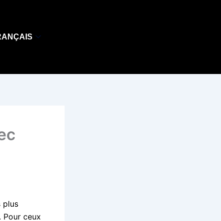
RANÇAIS
ec
 plus
e. Pour ceux