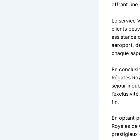
offrant une 
Le service 
clients peuv
assistance 
aéroport, d
chaque aspec
En conclusi
Régates Roy
séjour inoub
l’exclusivit
fin.
En optant p
Royales de 
prestigieux 