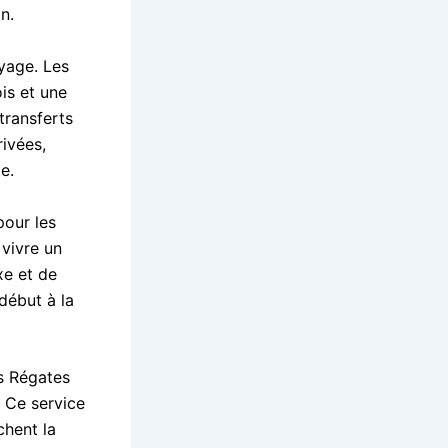
n.
oyage. Les
is et une
transferts
ivées,
e.
pour les
 vivre un
xe et de
début à la
s Régates
. Ce service
chent la