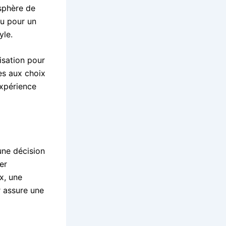
osphère de
ou pour un
yle.
isation pour
es aux choix
expérience
une décision
er
x, une
r assure une