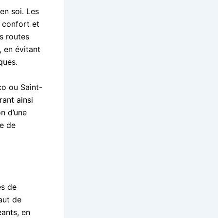
en soi. Les
 confort et
s routes
 en évitant
ques.
co ou Saint-
rant ainsi
on d’une
ge de
es de
aut de
ants, en