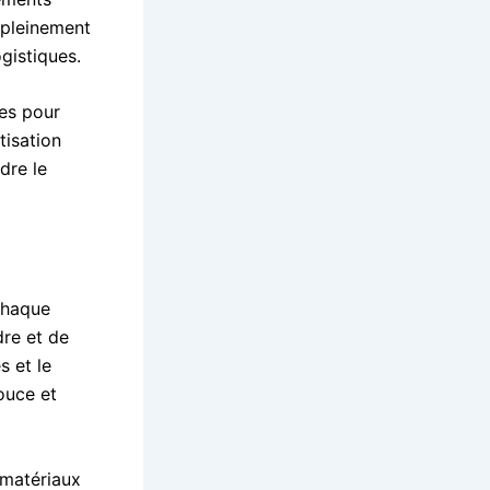
r pleinement
gistiques.
es pour
tisation
dre le
 chaque
dre et de
s et le
ouce et
 matériaux