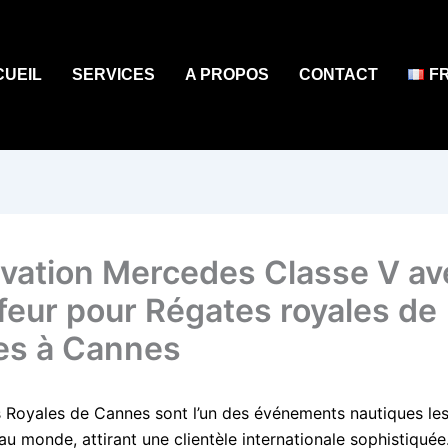
CUEIL
SERVICES
A PROPOS
CONTACT
F
vation Mercedes Classe V av
feur pour Régates royales de
s à Cannes
 Royales de Cannes sont l’un des événements nautiques les
au monde, attirant une clientèle internationale sophistiqué