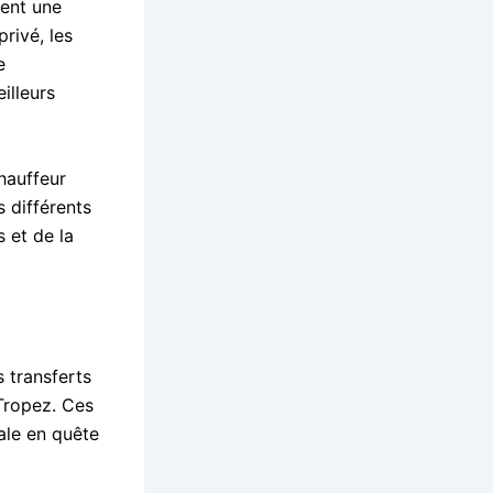
ent une
rivé, les
e
illeurs
hauffeur
s différents
 et de la
 transferts
Tropez. Ces
nale en quête