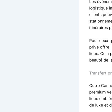
Les événeme
logistique i
clients peu
stationneme
itinéraires 
Pour ceux qu
privé offre 
lieux. Cela 
beauté de l
Transfert p
Outre Canne
premium ver
lieux emblém
de luxe et d