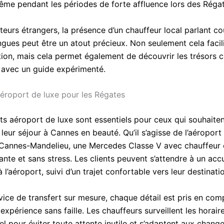
ême pendant les périodes de forte affluence lors des Réga
iteurs étrangers, la présence d’un chauffeur local parlant 
ngues peut être un atout précieux. Non seulement cela facili
on, mais cela permet également de découvrir les trésors c
 avec un guide expérimenté.
aéroport de luxe pour les Régates
rts aéroport de luxe sont essentiels pour ceux qui souhaite
eur séjour à Cannes en beauté. Qu’il s’agisse de l’aéroport
 Cannes-Mandelieu, une Mercedes Classe V avec chauffeur 
ante et sans stress. Les clients peuvent s’attendre à un accu
 l’aéroport, suivi d’un trajet confortable vers leur destinati
vice de transfert sur mesure, chaque détail est pris en com
expérience sans faille. Les chauffeurs surveillent les horair
el pour éviter toute attente inutile et s’adaptent aux chan