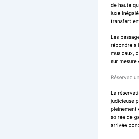
de haute qua
luxe inégal
transfert en
Les passage
répondre à l
musicaux, c
sur mesure 
Réservez un
La réservat
judicieuse p
pleinement 
soirée de g
arrivée ponc