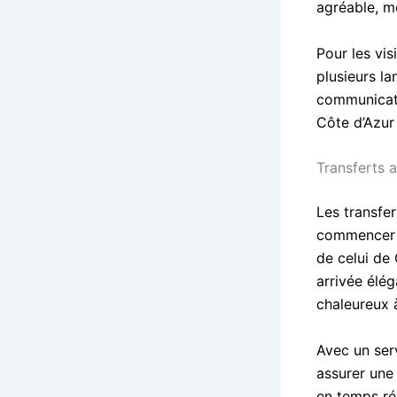
agréable, m
Pour les vis
plusieurs la
communicati
Côte d’Azur
Transferts 
Les transfe
commencer l
de celui de
arrivée élég
chaleureux à
Avec un ser
assurer une 
en temps ré