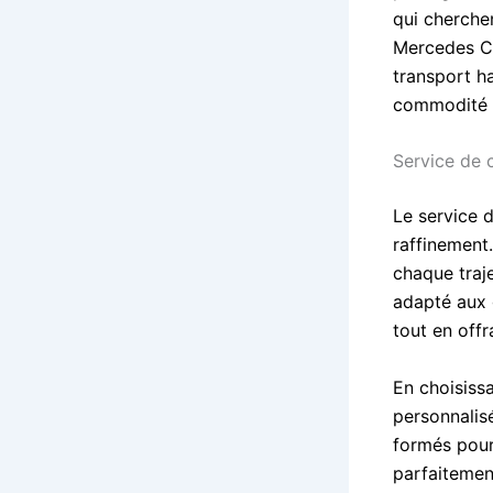
qui cherchen
Mercedes Cl
transport h
commodité d
Service de 
Le service 
raffinement.
chaque traj
adapté aux 
tout en off
En choisissa
personnalis
formés pour 
parfaitement