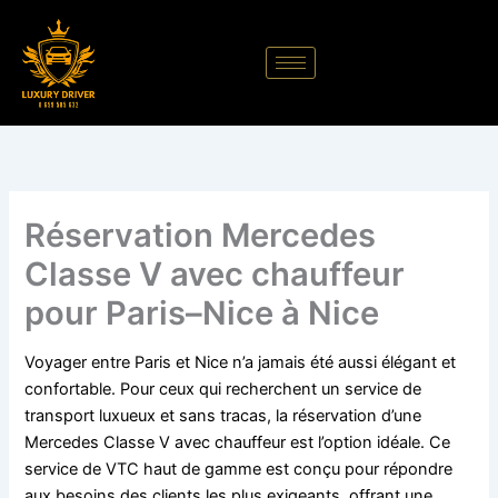
Aller
au
contenu
Réservation Mercedes
Classe V avec chauffeur
pour Paris–Nice à Nice
Voyager entre Paris et Nice n’a jamais été aussi élégant et
confortable. Pour ceux qui recherchent un service de
transport luxueux et sans tracas, la réservation d’une
Mercedes Classe V avec chauffeur est l’option idéale. Ce
service de VTC haut de gamme est conçu pour répondre
aux besoins des clients les plus exigeants, offrant une