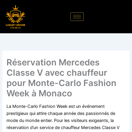
Aller
au
contenu
Réservation Mercedes
Classe V avec chauffeur
pour Monte-Carlo Fashion
Week à Monaco
La Monte-Carlo Fashion Week est un événement
prestigieux qui attire chaque année des passionnés de
mode du monde entier. Pour les visiteurs exigeants, la
réservation d’un service de chauffeur Mercedes Classe V