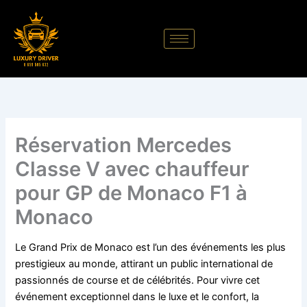
Aller
au
contenu
Réservation Mercedes
Classe V avec chauffeur
pour GP de Monaco F1 à
Monaco
Le Grand Prix de Monaco est l’un des événements les plus
prestigieux au monde, attirant un public international de
passionnés de course et de célébrités. Pour vivre cet
événement exceptionnel dans le luxe et le confort, la