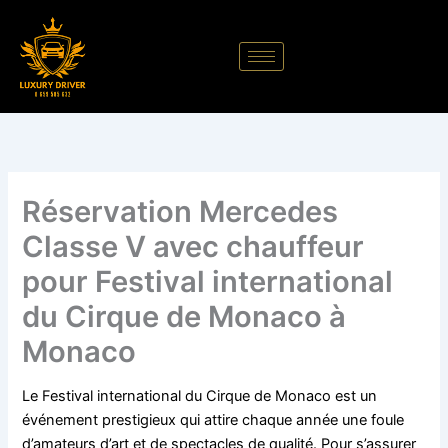
Aller
au
contenu
Réservation Mercedes
Classe V avec chauffeur
pour Festival international
du Cirque de Monaco à
Monaco
Le Festival international du Cirque de Monaco est un
événement prestigieux qui attire chaque année une foule
d’amateurs d’art et de spectacles de qualité. Pour s’assurer