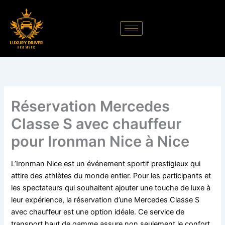
Aller
au
contenu
Réservation Mercedes
Classe S avec chauffeur
pour Ironman Nice à Nice
L’Ironman Nice est un événement sportif prestigieux qui
attire des athlètes du monde entier. Pour les participants et
les spectateurs qui souhaitent ajouter une touche de luxe à
leur expérience, la réservation d’une Mercedes Classe S
avec chauffeur est une option idéale. Ce service de
transport haut de gamme assure non seulement le confort