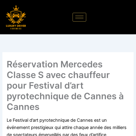
Aller
au
contenu
Réservation Mercedes
Classe S avec chauffeur
pour Festival d’art
pyrotechnique de Cannes à
Cannes
Le Festival d’art pyrotechnique de Cannes est un
événement prestigieux qui attire chaque année des milliers
de spectateurs émerveillés par des feux d’artifice