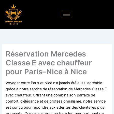
Aller
au
contenu
Réservation Mercedes
Classe E avec chauffeur
pour Paris–Nice à Nice
Voyager entre Paris et Nice n’a jamais été aussi agréable
grâce à notre service de réservation de Mercedes Classe E
avec chauffeur. Offrant une combinaison parfaite de
confort, d’élégance et de professionnalisme, notre service
est conçu pour répondre aux attentes des clients les plus
exigeants. Que ce soit pour un transfert aéroport haut de