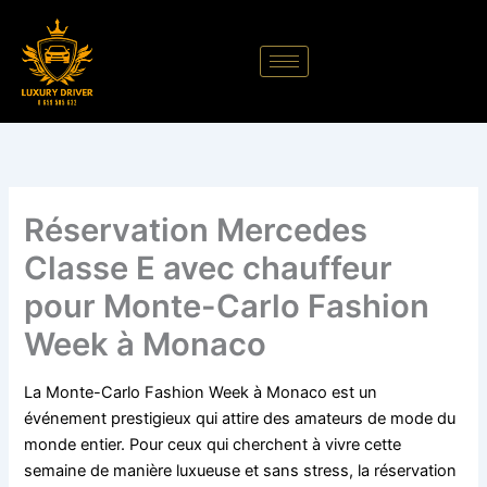
Aller
au
contenu
Réservation Mercedes
Classe E avec chauffeur
pour Monte-Carlo Fashion
Week à Monaco
La Monte-Carlo Fashion Week à Monaco est un
événement prestigieux qui attire des amateurs de mode du
monde entier. Pour ceux qui cherchent à vivre cette
semaine de manière luxueuse et sans stress, la réservation