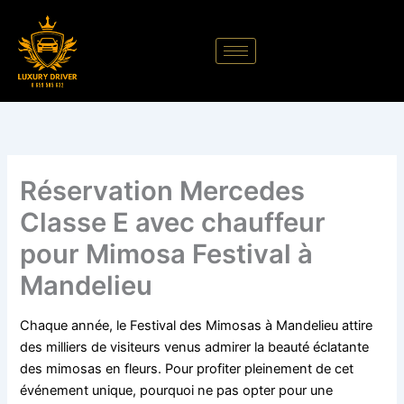
Aller
au
contenu
Réservation Mercedes
Classe E avec chauffeur
pour Mimosa Festival à
Mandelieu
Chaque année, le Festival des Mimosas à Mandelieu attire
des milliers de visiteurs venus admirer la beauté éclatante
des mimosas en fleurs. Pour profiter pleinement de cet
événement unique, pourquoi ne pas opter pour une