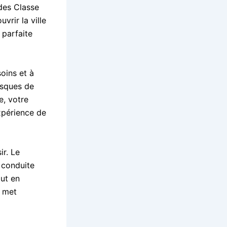
des Classe
rir la ville
 parfaite
soins et à
esques de
e, votre
xpérience de
r. Le
 conduite
out en
i met