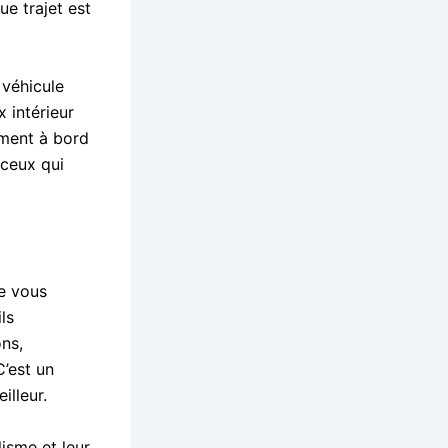
ue trajet est
 véhicule
 intérieur
ement à bord
 ceux qui
e vous
ls
ons,
’est un
illeur.
isme et leur