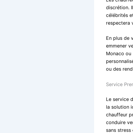
discrétion. 
célébrités 
respectera v
En plus de 
emmener vers
Monaco ou C
personnalisé
ou des rend
Service Pre
Le service 
la solution 
chauffeur p
conduire ve
sans stress 