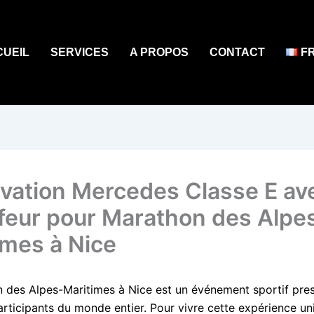
CUEIL
SERVICES
A PROPOS
CONTACT
F
vation Mercedes Classe E av
feur pour Marathon des Alpe
imes à Nice
 des Alpes-Maritimes à Nice est un événement sportif pres
participants du monde entier. Pour vivre cette expérience u