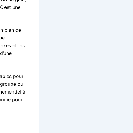
 C’est une
n plan de
que
exes et les
 d’une
nibles pour
 groupe ou
énementiel à
 gamme pour