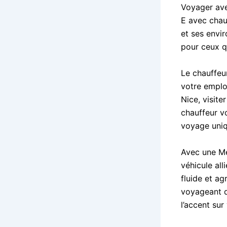
Voyager ave
E avec chau
et ses envir
pour ceux qu
Le chauffeur
votre emplo
Nice, visite
chauffeur v
voyage uniq
Avec une Me
véhicule al
fluide et ag
voyageant d
l’accent sur