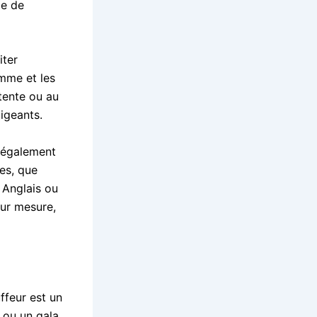
ce de
iter
mme et les
tente ou au
xigeants.
 également
ces, que
 Anglais ou
sur mesure,
ffeur est un
 ou un gala,