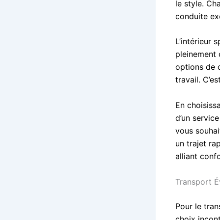
le style. Ch
conduite ex
L’intérieur
pleinement 
options de 
travail. C’e
En choisiss
d’un service
vous souhai
un trajet ra
alliant conf
Transport 
Pour le tra
choix incon