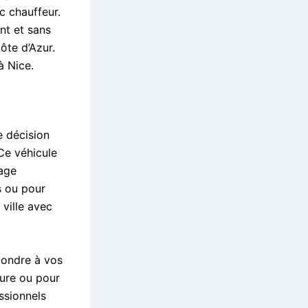
c chauffeur.
nt et sans
ôte d’Azur.
à Nice.
 décision
Ce véhicule
yage
s ou pour
 ville avec
pondre à vos
eure ou pour
ssionnels