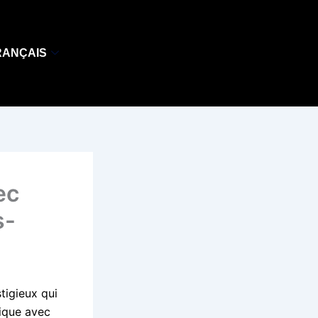
RANÇAIS
ec
s-
tigieux qui
nique avec