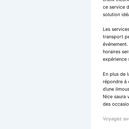
ce service d
solution idé
Les service
transport p
événement. 
horaires ser
expérience s
En plus de 
répondre à 
d’une limou
Nice saura 
des occasi
Voyagez ave