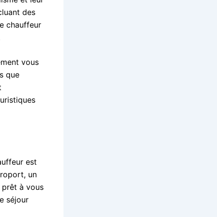
ncluant des
re chauffeur
.
lement vous
es que
t
uristiques
uffeur est
éroport, un
 prêt à vous
e séjour