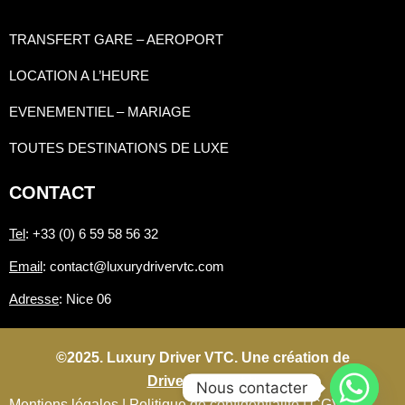
TRANSFERT GARE – AEROPORT
LOCATION A L’HEURE
EVENEMENTIEL – MARIAGE
TOUTES DESTINATIONS DE LUXE
CONTACT
Tel
: +33 (0) 6 59 58 56 32
Email
: contact@luxurydrivervtc.com
Adresse
: Nice 06
©2025. Luxury Driver VTC. Une création de
Driverconnect.fr
Nous contacter
Mentions légales |
Politique de confidentialité |
CGV