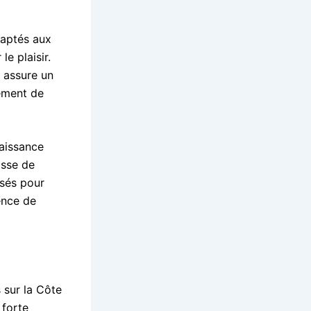
daptés aux
e plaisir.
, assure un
nement de
naissance
isse de
isés pour
ience de
 sur la Côte
 forte