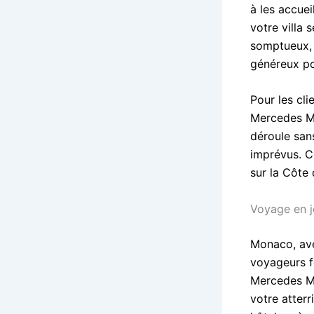
à les accuei
votre villa 
somptueux, 
généreux po
Pour les cli
Mercedes Ma
déroule san
imprévus. C
sur la Côte 
Voyage en j
Monaco, ave
voyageurs fo
Mercedes Ma
votre atter