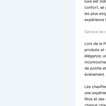
luxe est in
confort, se
les plus ex
expérience l
Service de c
Lors de la F
produits et
élégance, u
incontourna
de pointe e
événement.
Les chauffe
une expérie
Nice et ses 
chaque chauf