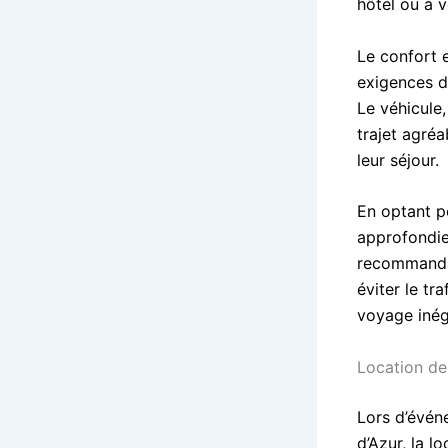
hôtel ou à 
Le confort 
exigences d
Le véhicule,
trajet agré
leur séjour.
En optant p
approfondie
recommandat
éviter le tr
voyage inég
Location d
Lors d’évén
d’Azur, la l