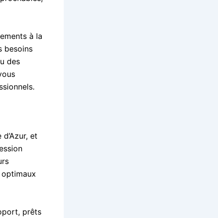
ements à la
s besoins
ou des
 vous
sionnels.
 d’Azur, et
ession
urs
é optimaux
oport, prêts