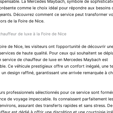
dispensable. La Mercedes Maybach, symbole de sophisticati
 présente comme le choix idéal pour répondre aux besoins d
igeants. Découvrez comment ce service peut transformer vo
ors de la Foire de Nice.
hauffeur de luxe à la Foire de Nice
oire de Nice, les visiteurs ont l’opportunité de découvrir un
 services de haute qualité. Pour ceux qui souhaitent se dép
n service de chauffeur de luxe en Mercedes Maybach est
ble. Ce véhicule prestigieux offre un confort inégalé, une 
t un design raffiné, garantissant une arrivée remarquée à c
urs professionnels sélectionnés pour ce service sont formés
nce de voyage impeccable. Ils connaissent parfaitement le
environs, assurant des transferts rapides et sans stress. De
feur est dédié à offrir une discrétion et une courtoisie irr