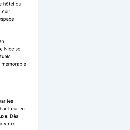
re hôtel ou
 cuir
espace
en
e Nice se
tuels
et mémorable
ar les
chauffeur en
luxe. Dès
à votre