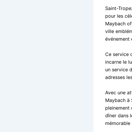
Saint-Trope
pour les cé
Maybach off
ville emblém
événement e
Ce service d
incarne le l
un service d
adresses les
Avec une att
Maybach à S
pleinement 
dîner dans 
mémorable e