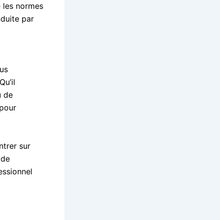
e les normes
duite par
lus
Qu’il
u de
 pour
ntrer sur
 de
fessionnel