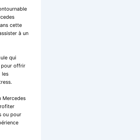
contournable
ercedes
ans cette
assister à un
ule qui
 pour offrir
 les
tress.
en Mercedes
ofiter
s ou pour
périence