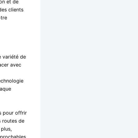
on et de
es clients
tre
e variété de
lacer avec
technologie
haque
 pour offrir
s routes de
 plus,
éprochables,