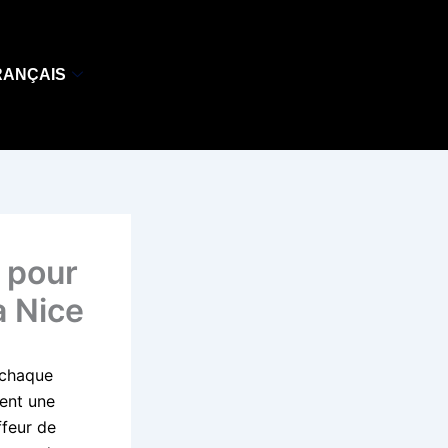
RANÇAIS
 pour
à Nice
 chaque
hent une
ffeur de