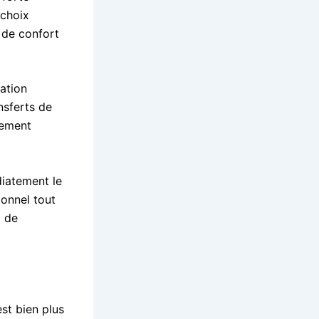
 choix
 de confort
ation
nsferts de
sement
iatement le
ionnel tout
t de
est bien plus