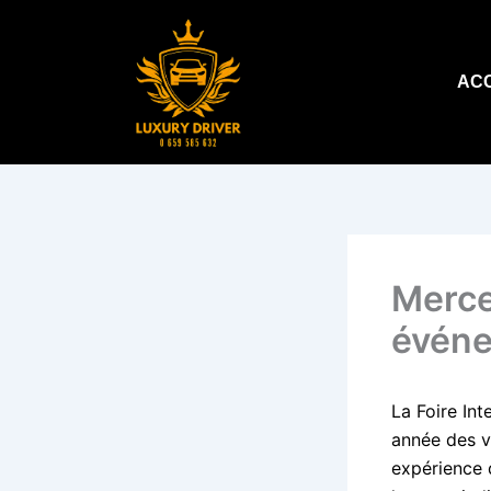
Aller
au
contenu
AC
Merce
événe
La Foire In
année des v
expérience 