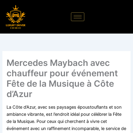
Aller
au
contenu
Mercedes Maybach avec
chauffeur pour événement
Fête de la Musique à Côte
d’Azur
La Côte d’Azur, avec ses paysages époustouflants et son
ambiance vibrante, est l’endroit idéal pour célébrer la Fête
de la Musique. Pour ceux qui cherchent à vivre cet
événement avec un raffinement incomparable, le service de