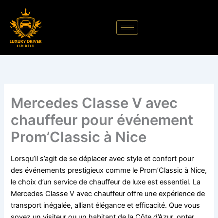
Aller
au
contenu
Mercedes Classe V avec
chauffeur pour événement
Prom’Classic à Nice
Lorsqu’il s’agit de se déplacer avec style et confort pour
des événements prestigieux comme le Prom’Classic à Nice,
le choix d’un service de chauffeur de luxe est essentiel. La
Mercedes Classe V avec chauffeur offre une expérience de
transport inégalée, alliant élégance et efficacité. Que vous
soyez un visiteur ou un habitant de la Côte d’Azur, opter