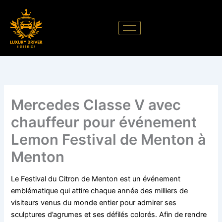
Aller
au
contenu
Mercedes Classe V avec
chauffeur pour événement
Lemon Festival de Menton à
Menton
Le Festival du Citron de Menton est un événement
emblématique qui attire chaque année des milliers de
visiteurs venus du monde entier pour admirer ses
sculptures d’agrumes et ses défilés colorés. Afin de rendre