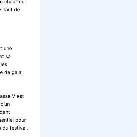
ec chauffeur
e haut de
t une
et sa
 les
e de gala,
asse V est
 d’un
ndant
sentiel pour
du festival.