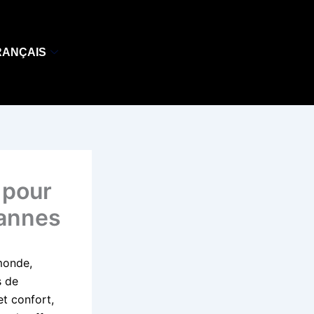
RANÇAIS
 pour
Cannes
monde,
s de
t confort,