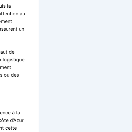
is la
attention au
moment
assurent un
haut de
 logistique
rement
as ou des
ence à la
Côte d’Azur
nt cette