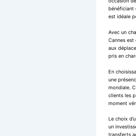
occasion de 
bénéficiant
est idéale p
Avec un cha
Cannes est o
aux déplace
pris en char
En choisiss
une présen
mondiale. C
clients les 
moment véri
Le choix d’
un investiss
transferts 