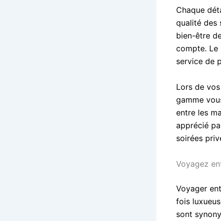
Chaque déta
qualité des 
bien-être d
compte. Le 
service de 
Lors de vos
gamme vous 
entre les m
apprécié par
soirées pri
Voyagez en
Voyager ent
fois luxueu
sont synonym