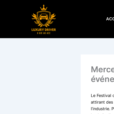
Aller
au
contenu
AC
Merce
événe
Le Festival
attirant de
l’industrie