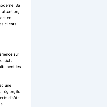
moderne. Sa
’attention,
ort en
es clients
érience sur
ntiel :
aitement les
vec une
 région, ils
erts d’hôtel
ne