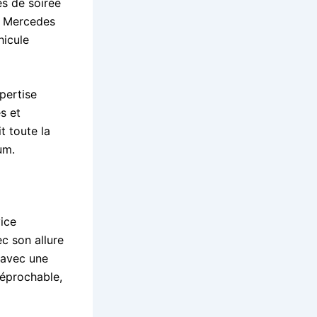
es de soirée
n Mercedes
hicule
pertise
s et
t toute la
um.
ice
c son allure
 avec une
réprochable,