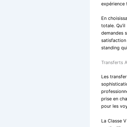
expérience f
En choisissa
totale. Qu’i
demandes sp
satisfaction
standing qui
Transferts 
Les transfe
sophisticati
professionn
prise en ch
pour les vo
La Classe V