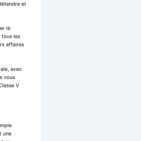
 détendre et
er le
 tous les
s affaires
tale, avec
us vous
Classe V
imple
t une