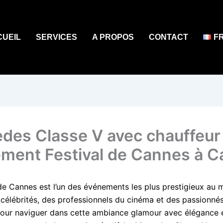
CUEIL
SERVICES
A PROPOS
CONTACT
F
des Classe V avec chauffeur
ment Festival de Cannes à 
 de Cannes est l’un des événements les plus prestigieux au 
s célébrités, des professionnels du cinéma et des passionné
. Pour naviguer dans cette ambiance glamour avec élégance e