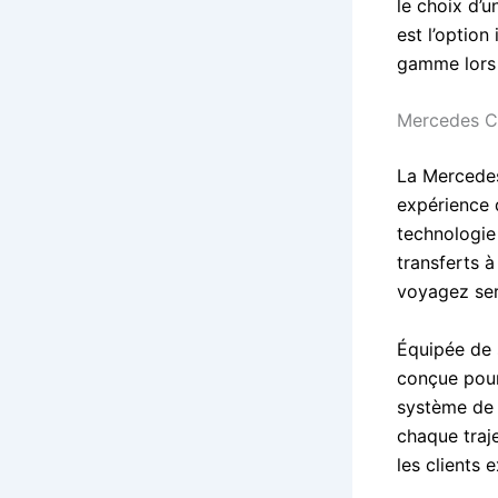
le choix d’
est l’optio
gamme lors
Mercedes Cl
La Mercedes
expérience d
technologie 
transferts à
voyagez ser
Équipée de 
conçue pour
système de 
chaque traj
les clients