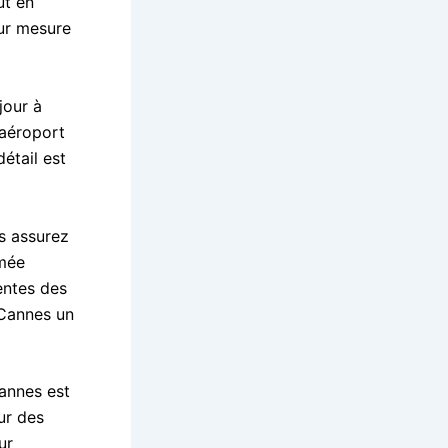
ut en
sur mesure
jour à
 aéroport
étail est
s assurez
mmée
entes des
e Cannes un
annes est
our des
ur