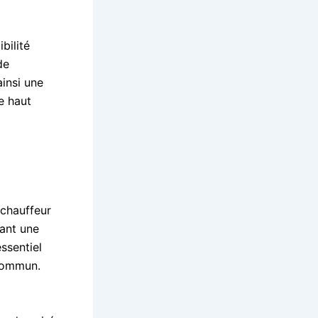
bilité
de
insi une
e haut
 chauffeur
rant une
ssentiel
 commun.