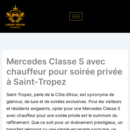
Aller
au
contenu
Mercedes Classe S avec
chauffeur pour soirée privée
à Saint-Tropez
Saint-Tropez, perle de la Côte d’Azur, est synonyme de
glamour, de luxe et de soirées exclusives. Pour les visiteurs
et résidents exigeants, opter pour une Mercedes Classe S
avec chauffeur pour une soirée privée est le summum du
raffinement. Que ce soit pour un événement prestigieux, un
transfert aéroport ou une simple escapade nocturne, ce