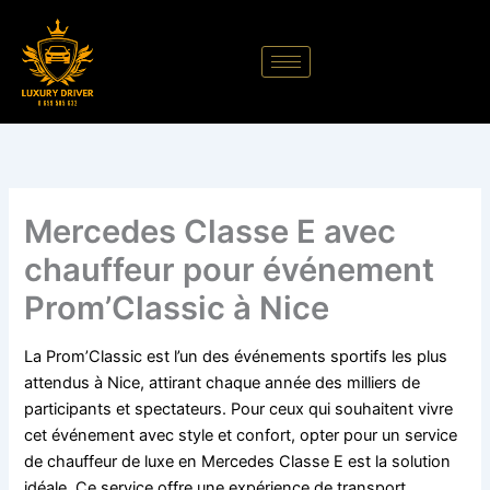
Aller
au
contenu
Mercedes Classe E avec
chauffeur pour événement
Prom’Classic à Nice
La Prom’Classic est l’un des événements sportifs les plus
attendus à Nice, attirant chaque année des milliers de
participants et spectateurs. Pour ceux qui souhaitent vivre
cet événement avec style et confort, opter pour un service
de chauffeur de luxe en Mercedes Classe E est la solution
idéale. Ce service offre une expérience de transport