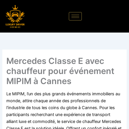
Aller
au
contenu
Mercedes Classe E avec
chauffeur pour événement
MIPIM à Cannes
Le MIPIM, l’un des plus grands événements immobiliers au
monde, attire chaque année des professionnels de
l’industrie de tous les coins du globe à Cannes. Pour les
participants recherchant une expérience de transport
alliant luxe et commodité, le service de chauffeur Mercedes
Classe E est la solution idéale. Offrant un confort inégalé et