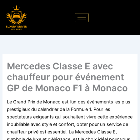
Aller
au
contenu
Mercedes Classe E avec
chauffeur pour événement
GP de Monaco F1 à Monaco
Le Grand Prix de Monaco est l’un des événements les plus
prestigieux du calendrier de la Formule 1. Pour les
spectateurs exigeants qui souhaitent vivre cette expérience
inoubliable avec style et confort, opter pour un service de
chauffeur privé est essentiel. La Mercedes Classe E,
symbole de luxe et d’élégance, est le choix idéal pour vous