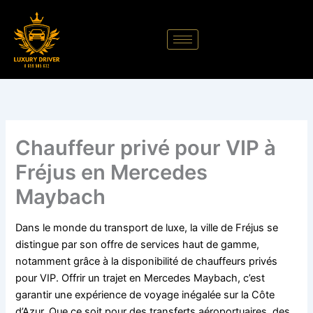
Aller
au
contenu
Chauffeur privé pour VIP à
Fréjus en Mercedes
Maybach
Dans le monde du transport de luxe, la ville de Fréjus se
distingue par son offre de services haut de gamme,
notamment grâce à la disponibilité de chauffeurs privés
pour VIP. Offrir un trajet en Mercedes Maybach, c’est
garantir une expérience de voyage inégalée sur la Côte
d’Azur. Que ce soit pour des transferts aéroportuaires, des