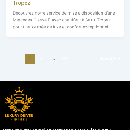
Tropez
Découvrez notre service de mise à disposition d’une
Mercedes Classe E avec chauffeur à Saint-Tropez
pour une journée de luxe et confort exceptionnel.
1
2
…
98
Suivant
→